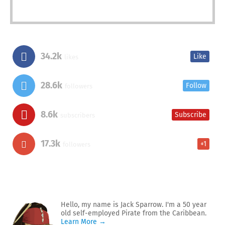
34.2k
Like
likes
28.6k
Follow
followers
8.6k
Subscribe
subscribers
17.3k
+1
followers
Hello, my name is Jack Sparrow. I'm a 50 year
old self-employed Pirate from the Caribbean.
Learn More →