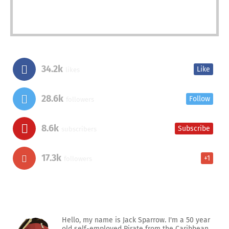
34.2k
Like
likes
28.6k
Follow
followers
8.6k
Subscribe
subscribers
17.3k
+1
followers
Hello, my name is Jack Sparrow. I'm a 50 year
old self-employed Pirate from the Caribbean.