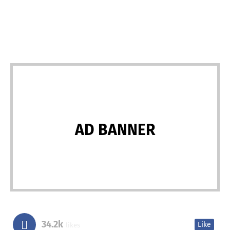
AD BANNER
34.2k
Like
likes