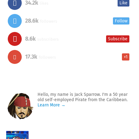
34.2k
Like
likes
28.6k
Follow
followers
8.6k
Subscribe
subscribers
17.3k
+1
followers
Hello, my name is Jack Sparrow. I'm a 50 year
old self-employed Pirate from the Caribbean.
Learn More →