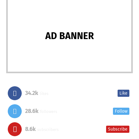
AD BANNER
34.2k
Like
likes
28.6k
Follow
followers
8.6k
Subscribe
subscribers