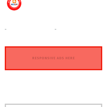
_
_
RESPONSIVE ADS HERE