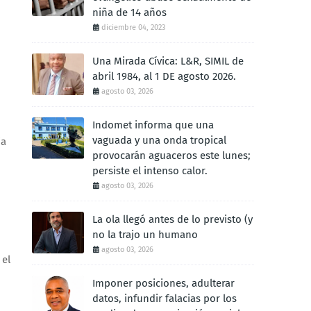
niña de 14 años
diciembre 04, 2023
Una Mirada Cívica: L&R, SIMIL de
abril 1984, al 1 DE agosto 2026.
agosto 03, 2026
Indomet informa que una
vaguada y una onda tropical
ia
provocarán aguaceros este lunes;
persiste el intenso calor.
agosto 03, 2026
La ola llegó antes de lo previsto (y
no la trajo un humano
agosto 03, 2026
 el
Imponer posiciones, adulterar
datos, infundir falacias por los