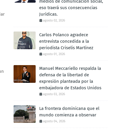
medios de comunicación social,
eso traerá sus consecuencias
dar
Jurídicas.
agosto 02, 2026
Carlos Polanco agradece
entrevista concedida a la
periodista Criselis Martínez
agosto 01, 2026
Manuel Meccariello respalda la
un
defensa de la libertad de
expresión planteada por la
embajadora de Estados Unidos
agosto 03, 2026
La frontera dominicana que el
mundo comienza a observar
agosto 04, 2026