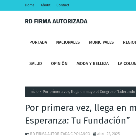
Home
About
Contact
RD FIRMA AUTORIZADA
PORTADA
NACIONALES
MUNICIPALES
REGIO
SALUD
OPINIÓN
MODA Y BELLEZA
LA COLUM
Inicio
Por primera vez, llega en mayo el Congreso “Liderando
Por primera vez, llega en 
Esperanza: Tu Fundación”
RD FIRMA AUTORIZADA C.POLANCO
abril 22, 2025