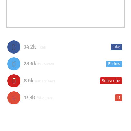
34.2k
Like
likes
28.6k
Follow
followers
8.6k
Subscribe
subscribers
17.3k
+1
followers