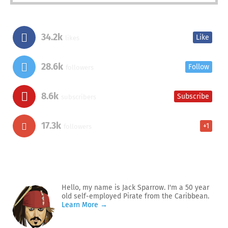
34.2k
Like
likes
28.6k
Follow
followers
8.6k
Subscribe
subscribers
17.3k
+1
followers
Hello, my name is Jack Sparrow. I'm a 50 year
old self-employed Pirate from the Caribbean.
Learn More →