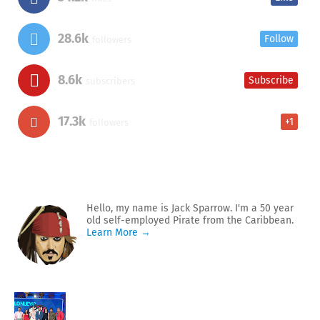
28.6k
Follow
followers
8.6k
Subscribe
subscribers
17.3k
+1
followers
Hello, my name is Jack Sparrow. I'm a 50 year
old self-employed Pirate from the Caribbean.
Learn More →