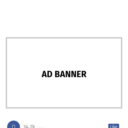
AD BANNER
34.2k
Like
likes