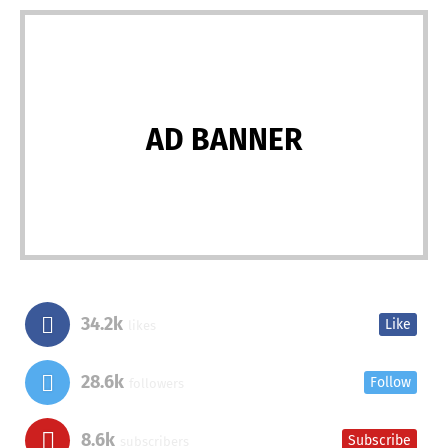
AD BANNER
34.2k
Like
likes
28.6k
Follow
followers
8.6k
Subscribe
subscribers