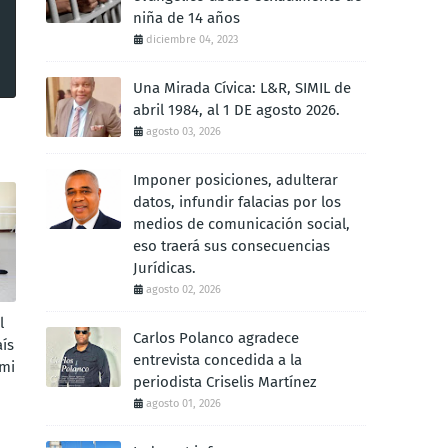
niña de 14 años
diciembre 04, 2023
Una Mirada Cívica: L&R, SIMIL de
abril 1984, al 1 DE agosto 2026.
agosto 03, 2026
Imponer posiciones, adulterar
datos, infundir falacias por los
medios de comunicación social,
eso traerá sus consecuencias
Jurídicas.
agosto 02, 2026
l
Carlos Polanco agradece
aís
entrevista concedida a la
ami
periodista Criselis Martínez
agosto 01, 2026