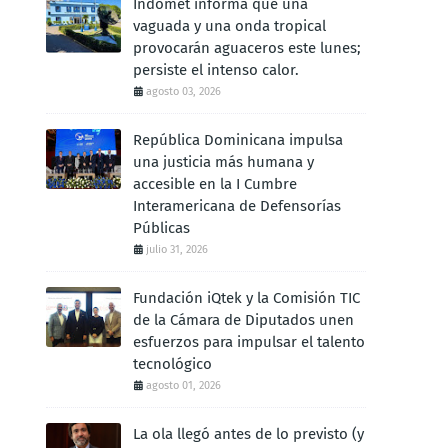
Indomet informa que una
vaguada y una onda tropical
provocarán aguaceros este lunes;
persiste el intenso calor.
agosto 03, 2026
República Dominicana impulsa
una justicia más humana y
accesible en la I Cumbre
Interamericana de Defensorías
Públicas
julio 31, 2026
Fundación iQtek y la Comisión TIC
de la Cámara de Diputados unen
esfuerzos para impulsar el talento
tecnológico
agosto 01, 2026
La ola llegó antes de lo previsto (y