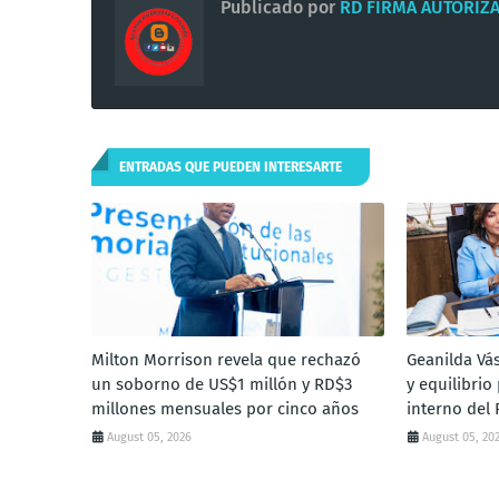
Publicado por
RD FIRMA AUTORIZ
ENTRADAS QUE PUEDEN INTERESARTE
Milton Morrison revela que rechazó
Geanilda Vá
un soborno de US$1 millón y RD$3
y equilibrio
millones mensuales por cinco años
interno del
August 05, 2026
August 05, 20