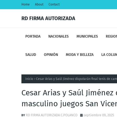
Home
About
Contact
RD FIRMA AUTORIZADA
PORTADA
NACIONALES
MUNICIPALES
REGIO
SALUD
OPINIÓN
MODA Y BELLEZA
LA COLUM
Inicio
Cesar Arias y Saúl Jiménez disputarán final tenis de c
Cesar Arias y Saúl Jiménez
masculino juegos San Vice
RD FIRMA AUTORIZADA C.POLANCO
septiembre 09, 2025