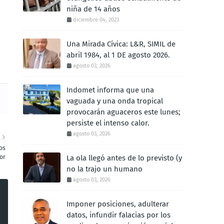
niña de 14 años
diciembre 04, 2023
Una Mirada Cívica: L&R, SIMIL de
abril 1984, al 1 DE agosto 2026.
agosto 03, 2026
Indomet informa que una
vaguada y una onda tropical
provocarán aguaceros este lunes;
persiste el intenso calor.
agosto 03, 2026
E
os
lor
La ola llegó antes de lo previsto (y
no la trajo un humano
agosto 03, 2026
Imponer posiciones, adulterar
datos, infundir falacias por los