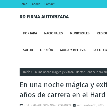
Home
About
Contact
RD FIRMA AUTORIZADA
PORTADA
NACIONALES
MUNICIPALES
REGIO
SALUD
OPINIÓN
MODA Y BELLEZA
LA COLUM
Inicio
En una noche mágica y exitosa ! Héctor Gonz celebro su
En una noche mágica y exit
años de carrera en el Har
RD FIRMA AUTORIZADA C.POLANCO
septiembre 15, 2025