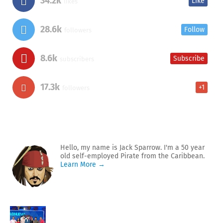
34.2k
Like
likes
28.6k
Follow
followers
8.6k
Subscribe
subscribers
17.3k
+1
followers
Hello, my name is Jack Sparrow. I'm a 50 year
old self-employed Pirate from the Caribbean.
Learn More →