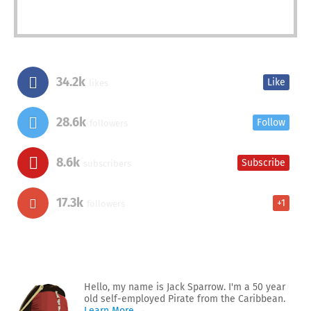
34.2k
Like
likes
28.6k
Follow
followers
8.6k
Subscribe
subscribers
17.3k
+1
followers
Hello, my name is Jack Sparrow. I'm a 50 year
old self-employed Pirate from the Caribbean.
Learn More →