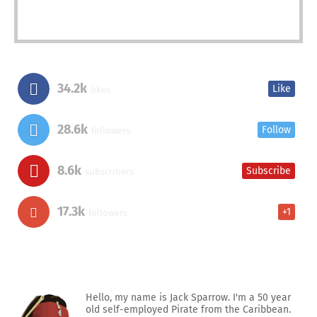
34.2k
Like
likes
28.6k
Follow
followers
8.6k
Subscribe
subscribers
17.3k
+1
followers
Hello, my name is Jack Sparrow. I'm a 50 year
old self-employed Pirate from the Caribbean.