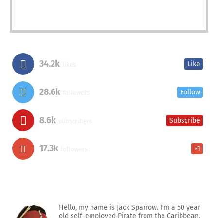
34.2k
Like
likes
28.6k
Follow
followers
8.6k
Subscribe
subscribers
17.3k
+1
followers
Hello, my name is Jack Sparrow. I'm a 50 year
old self-employed Pirate from the Caribbean.