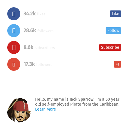
34.2k
Like
likes
28.6k
Follow
followers
8.6k
Subscribe
subscribers
17.3k
+1
followers
Hello, my name is Jack Sparrow. I'm a 50 year
old self-employed Pirate from the Caribbean.
Learn More →