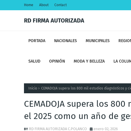
Home
About
Contact
RD FIRMA AUTORIZADA
PORTADA
NACIONALES
MUNICIPALES
REGIO
SALUD
OPINIÓN
MODA Y BELLEZA
LA COLUM
Inicio
CEMADOJA supera los 800 mil estudios diagnósticos y ci
CEMADOJA supera los 800 mi
el 2025 como un año de ge
RD FIRMA AUTORIZADA C.POLANCO
enero 02, 2026