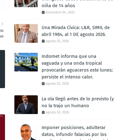
niña de 14 años
diciembre 04, 2023
E
Una Mirada Cívica: L&R, SIMIL de
mo
abril 1984, al 1 DE agosto 2026.
vo
agosto 03, 2026
Indomet informa que una
vaguada y una onda tropical
provocarán aguaceros este lunes;
persiste el intenso calor.
agosto 03, 2026
La ola llegó antes de lo previsto (y
no la trajo un humano
agosto 03, 2026
Imponer posiciones, adulterar
datos, infundir falacias por los