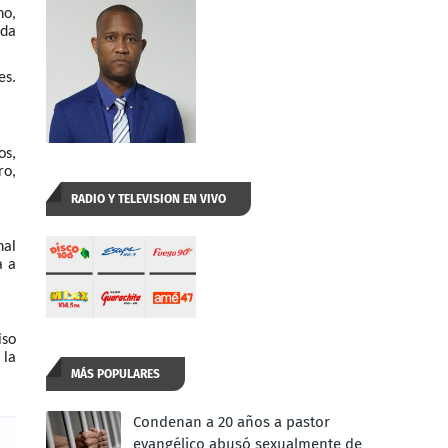
no,
ada
es.
os,
ro,
RADIO Y TELEVISION EN VIVO
nal
a a
iso
 la
MÁS POPULARES
Condenan a 20 años a pastor
evangélico abusó sexualmente de