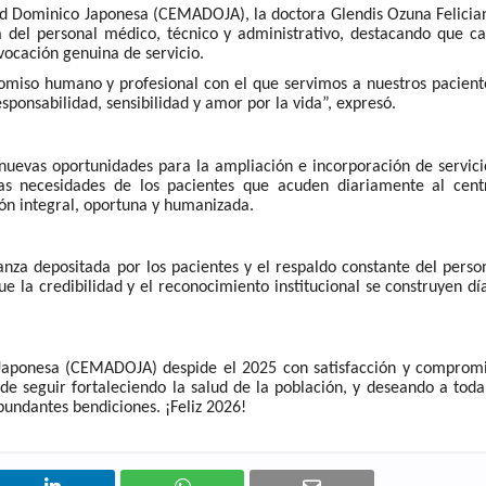
ad Dominico Japonesa (CEMADOJA), la doctora Glendis Ozuna Felicia
a del personal médico, técnico y administrativo, destacando que c
vocación genuina de servicio.
omiso humano y profesional con el que servimos a nuestros pacient
ponsabilidad, sensibilidad y amor por la vida”, expresó.
uevas oportunidades para la ampliación e incorporación de servici
s necesidades de los pacientes que acuden diariamente al cent
ón integral, oportuna y humanizada.
anza depositada por los pacientes y el respaldo constante del perso
la credibilidad y el reconocimiento institucional se construyen dí
Japonesa (CEMADOJA) despide el 2025 con satisfacción y comprom
de seguir fortaleciendo la salud de la población, y deseando a toda
abundantes bendiciones.
¡Feliz 2026!