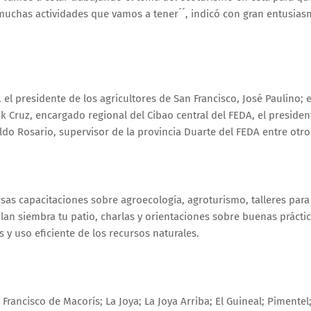
 muchas actividades que vamos a tener´´, indicó con gran entusia
 el presidente de los agricultores de San Francisco, José Paulino; e
nk Cruz, encargado regional del Cibao central del FEDA, el presiden
aldo Rosario, supervisor de la provincia Duarte del FEDA entre otr
rsas capacitaciones sobre agroecología, agroturismo, talleres para
n siembra tu patio, charlas y orientaciones sobre buenas prácti
s y uso eficiente de los recursos naturales.
rancisco de Macorís; La Joya; La Joya Arriba; El Guineal; Pimentel