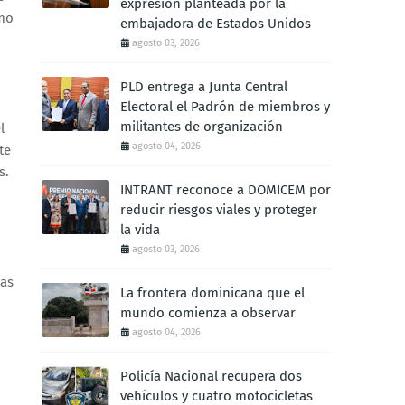
expresión planteada por la
smo
embajadora de Estados Unidos
agosto 03, 2026
PLD entrega a Junta Central
Electoral el Padrón de miembros y
militantes de organización
l
agosto 04, 2026
te
os.
INTRANT reconoce a DOMICEM por
reducir riesgos viales y proteger
la vida
agosto 03, 2026
cas
La frontera dominicana que el
mundo comienza a observar
agosto 04, 2026
Policía Nacional recupera dos
;
vehículos y cuatro motocicletas