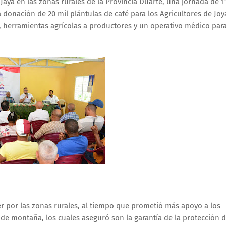
 Jaya en las zonas rurales de la Provincia Duarte, una jornada de 1
a donación de 20 mil plántulas de café para los Agricultores de Joy
s, herramientas agrícolas a productores y un operativo médico par
er por las zonas rurales, al tiempo que prometió más apoyo a los
 de montaña, los cuales aseguró son la garantía de la protección d