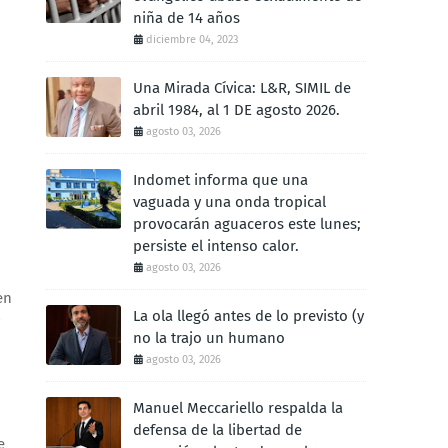
niña de 14 años
diciembre 04, 2023
Una Mirada Cívica: L&R, SIMIL de
abril 1984, al 1 DE agosto 2026.
agosto 03, 2026
Indomet informa que una
vaguada y una onda tropical
provocarán aguaceros este lunes;
persiste el intenso calor.
agosto 03, 2026
en
La ola llegó antes de lo previsto (y
no la trajo un humano
agosto 03, 2026
Manuel Meccariello respalda la
defensa de la libertad de
e