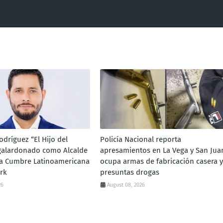
dríguez “El Hijo del
Policía Nacional reporta
galardonado como Alcalde
apresamientos en La Vega y San Jua
la Cumbre Latinoamericana
ocupa armas de fabricación casera y
rk
presuntas drogas
26
August 08, 2026