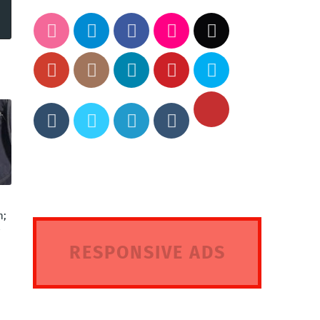
n;
RESPONSIVE ADS
HERE