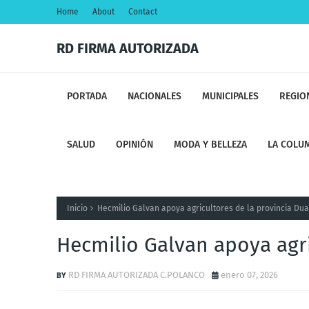
Home
About
Contact
RD FIRMA AUTORIZADA
PORTADA
NACIONALES
MUNICIPALES
REGIO
SALUD
OPINIÓN
MODA Y BELLEZA
LA COLUM
Inicio
Hecmilio Galvan apoya agricultores de la provincia Dua
Hecmilio Galvan apoya agri
RD FIRMA AUTORIZADA C.POLANCO
enero 07, 2026