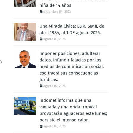
niña de 14 años
diciembre 04, 2023
Una Mirada Cívica: L&R, SIMIL de
abril 1984, al 1 DE agosto 2026.
agosto 03, 2026
,
Imponer posiciones, adulterar
datos, infundir falacias por los
 y
medios de comunicación social,
eso traerá sus consecuencias
Jurídicas.
agosto 02, 2026
Indomet informa que una
vaguada y una onda tropical
provocarán aguaceros este lunes;
persiste el intenso calor.
agosto 03, 2026