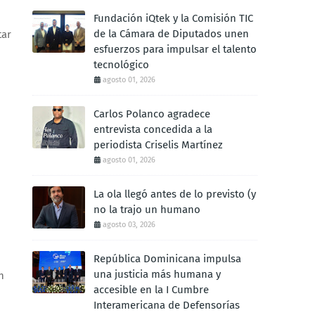
Fundación iQtek y la Comisión TIC
de la Cámara de Diputados unen
tar
esfuerzos para impulsar el talento
tecnológico
agosto 01, 2026
Carlos Polanco agradece
entrevista concedida a la
periodista Criselis Martínez
agosto 01, 2026
La ola llegó antes de lo previsto (y
no la trajo un humano
agosto 03, 2026
República Dominicana impulsa
una justicia más humana y
n
accesible en la I Cumbre
Interamericana de Defensorías