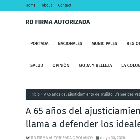
Home
About
Contact
RD FIRMA AUTORIZADA
PORTADA
NACIONALES
MUNICIPALES
REGIO
SALUD
OPINIÓN
MODA Y BELLEZA
LA COLUM
Inicio
A 65 años del ajusticiamiento de Trujillo, Efemérides Pa
A 65 años del ajusticiamien
llama a defender los ideal
RD FIRMA AUTORIZADA C.POLANCO
mayo 30, 2026