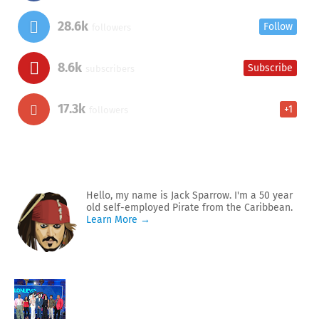
28.6k
Follow
followers
8.6k
Subscribe
subscribers
17.3k
+1
followers
Hello, my name is Jack Sparrow. I'm a 50 year
old self-employed Pirate from the Caribbean.
Learn More →