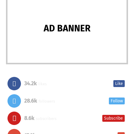
AD BANNER
34.2k
Like
likes
28.6k
Follow
followers
8.6k
Subscribe
subscribers