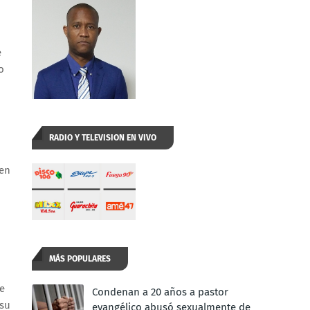
n
e
o
RADIO Y TELEVISION EN VIVO
 en
MÁS POPULARES
de
Condenan a 20 años a pastor
 su
evangélico abusó sexualmente de