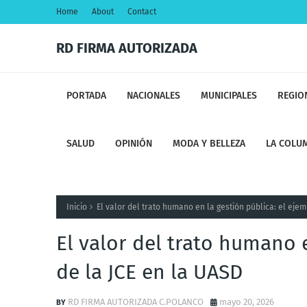
Home
About
Contact
RD FIRMA AUTORIZADA
PORTADA
NACIONALES
MUNICIPALES
REGIO
SALUD
OPINIÓN
MODA Y BELLEZA
LA COLUM
Inicio
El valor del trato humano en la gestión pública: el ejem
El valor del trato humano 
de la JCE en la UASD
RD FIRMA AUTORIZADA C.POLANCO
mayo 20, 2026