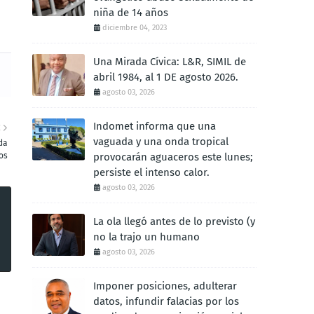
niña de 14 años
diciembre 04, 2023
Una Mirada Cívica: L&R, SIMIL de
abril 1984, al 1 DE agosto 2026.
agosto 03, 2026
Indomet informa que una
E
vaguada y una onda tropical
da
os
provocarán aguaceros este lunes;
persiste el intenso calor.
agosto 03, 2026
La ola llegó antes de lo previsto (y
no la trajo un humano
agosto 03, 2026
Imponer posiciones, adulterar
datos, infundir falacias por los