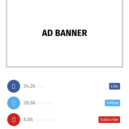
AD BANNER
34.2k
Like
likes
28.6k
Follow
followers
8.6k
Subscribe
subscribers