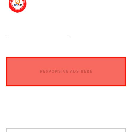
_
_
RESPONSIVE ADS HERE