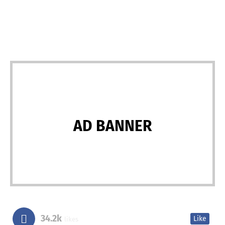
AD BANNER
34.2k
Like
likes