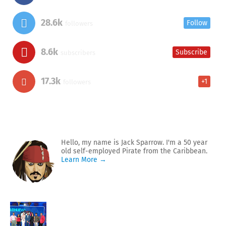
28.6k
Follow
followers
8.6k
Subscribe
subscribers
17.3k
+1
followers
Hello, my name is Jack Sparrow. I'm a 50 year
old self-employed Pirate from the Caribbean.
Learn More →