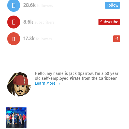
28.6k
Follow
followers
8.6k
Subscribe
subscribers
17.3k
+1
followers
Hello, my name is Jack Sparrow. I'm a 50 year
old self-employed Pirate from the Caribbean.
Learn More →