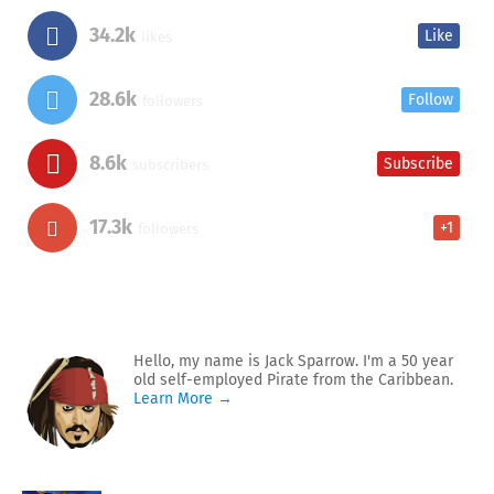
34.2k
Like
likes
28.6k
Follow
followers
8.6k
Subscribe
subscribers
17.3k
+1
followers
Hello, my name is Jack Sparrow. I'm a 50 year
old self-employed Pirate from the Caribbean.
Learn More →