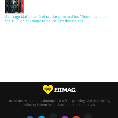
Santiago Matías será el orador principal los “Dominicans on
the Hill” en el Congreso de los Estados Unidos
Lorem Ipsum is simply dummy text of the printing and typesetting
industry. Lorem Ipsum has been the industry's.