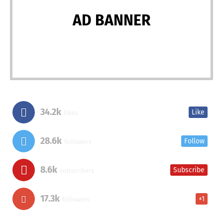
AD BANNER
34.2k
Like
likes
28.6k
Follow
followers
8.6k
Subscribe
subscribers
17.3k
+1
followers