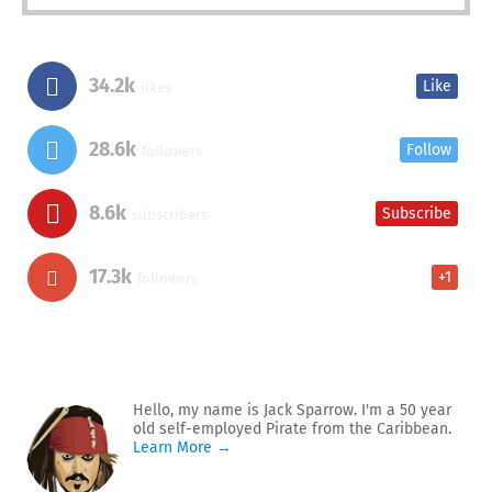
34.2k
Like
likes
28.6k
Follow
followers
8.6k
Subscribe
subscribers
17.3k
+1
followers
Hello, my name is Jack Sparrow. I'm a 50 year
old self-employed Pirate from the Caribbean.
Learn More →