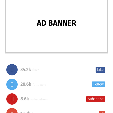
AD BANNER
34.2k
Like
likes
28.6k
Follow
followers
8.6k
Subscribe
subscribers