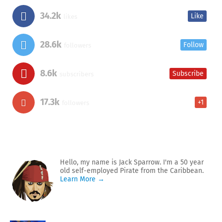
34.2k
Like
likes
28.6k
Follow
followers
8.6k
Subscribe
subscribers
17.3k
+1
followers
Hello, my name is Jack Sparrow. I'm a 50 year
old self-employed Pirate from the Caribbean.
Learn More →