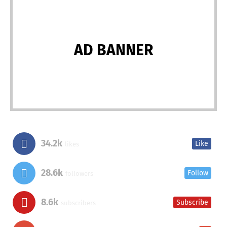
AD BANNER
34.2k
Like
likes
28.6k
Follow
followers
8.6k
Subscribe
subscribers