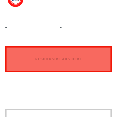
_
_
RESPONSIVE ADS HERE