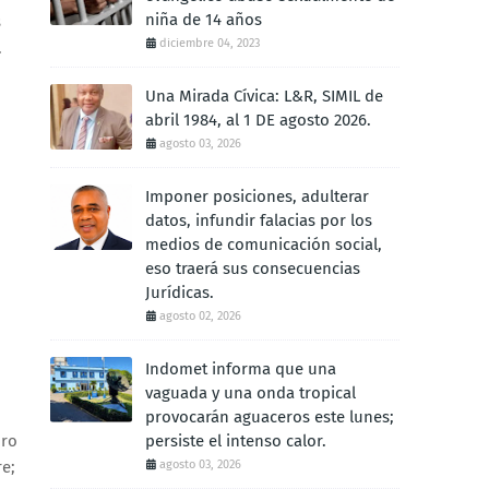
niña de 14 años
s
diciembre 04, 2023
.
Una Mirada Cívica: L&R, SIMIL de
abril 1984, al 1 DE agosto 2026.
agosto 03, 2026
Imponer posiciones, adulterar
datos, infundir falacias por los
medios de comunicación social,
eso traerá sus consecuencias
Jurídicas.
agosto 02, 2026
Indomet informa que una
vaguada y una onda tropical
provocarán aguaceros este lunes;
oro
persiste el intenso calor.
e;
agosto 03, 2026