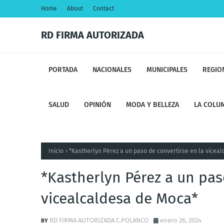
Home
About
Contact
RD FIRMA AUTORIZADA
PORTADA
NACIONALES
MUNICIPALES
REGIO
SALUD
OPINIÓN
MODA Y BELLEZA
LA COLUM
Inicio
*Kastherlyn Pérez a un paso de convertirse en la vicea
*Kastherlyn Pérez a un pas
vicealcaldesa de Moca*
RD FIRMA AUTORIZADA C.POLANCO
enero 26, 2024