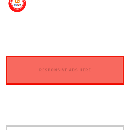
_
_
RESPONSIVE ADS HERE