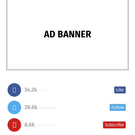
AD BANNER
34.2k
Like
likes
28.6k
Follow
followers
8.6k
Subscribe
subscribers