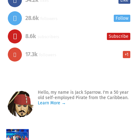
Like
likes
28.6k
Follow
followers
8.6k
Subscribe
subscribers
17.3k
+1
followers
Hello, my name is Jack Sparrow. I'm a 50 year
old self-employed Pirate from the Caribbean.
Learn More →