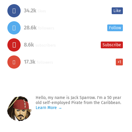
34.2k
Like
likes
28.6k
Follow
followers
8.6k
Subscribe
subscribers
17.3k
+1
followers
Hello, my name is Jack Sparrow. I'm a 50 year
old self-employed Pirate from the Caribbean.
Learn More →