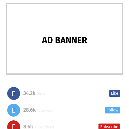
AD BANNER
34.2k
Like
likes
28.6k
Follow
followers
8.6k
Subscribe
subscribers