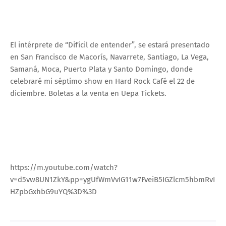
El intérprete de “Difícil de entender”, se estará presentado
en San Francisco de Macorís, Navarrete, Santiago, La Vega,
Samaná, Moca, Puerto Plata y Santo Domingo, donde
celebraré mi séptimo show en Hard Rock Café el 22 de
diciembre. Boletas a la venta en Uepa Tickets.
https://m.youtube.com/watch?
v=d5vw8UN1ZkY&pp=ygUfWmVvIG11w7FveiB5IGZlcm5hbmRvI
HZpbGxhbG9uYQ%3D%3D