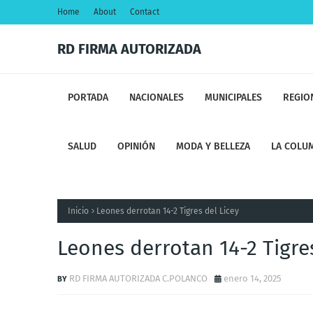
Home
About
Contact
RD FIRMA AUTORIZADA
PORTADA
NACIONALES
MUNICIPALES
REGIO
SALUD
OPINIÓN
MODA Y BELLEZA
LA COLUM
Inicio
Leones derrotan 14-2 Tigres del Licey
Leones derrotan 14-2 Tigres
RD FIRMA AUTORIZADA C.POLANCO
enero 14, 2025