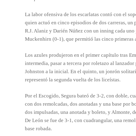
La labor ofensiva de los escarlatas contó con el so
quien actuó en cinco episodios de dos carreras, un p
R.J. Alaniz y Darién Núñez con un inning cada uno 
Muckenhirn (0-1), que permitió las cinco primeras 
Los azules produjeron en el primer capítulo tras Emi
intermedia, pasar a tercera por roletazo al lanzado
Johnston a la inicial. En el quinto, un jonrón solit
representó la segunda vuelta de los liceístas.
Por el Escogido, Segura bateó de 3-2, con doble, cu
con dos remolcadas, dos anotadas y una base por bo
dos impulsadas, una anotada y boleto, y Almonte, de
De León se fue de 3-1, con cuadrangular, una remol
base robada.