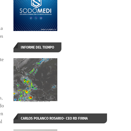
la
os
INFORME DEL TIEMPO
te
o,
do
en
CARLOS POLANCO ROSARIO- CEO RD FIRMA
al
AUTORIZADA