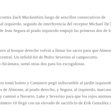
to contra Zach Muckenhirn luego de sencillos consecutivos de
, al izquierdo, seguido de interferencia del receptor Michael De 
e Jean Segura al prado izquierdo empujó las primeras dos de l
rro al bosque derecho volvió a llenar los sacos para que Almon
 central. Un infield-hit de Pedro Severino al campocorto,
 Alcántara, sumó otras dos para los escogidistas.
ito tomó boleto y Caminero pegó indiscutible al jardín izquierd
os de Almonte, al prado derecho, y Segura, al izquierdo, marcan
 y caminó a Navarro, Lake y Severino para que los rojos anotas
número 10 llegó con un elevado de sacrificio de Erik González 