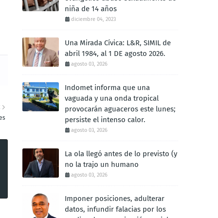
niña de 14 años
diciembre 04, 2023
Una Mirada Cívica: L&R, SIMIL de
abril 1984, al 1 DE agosto 2026.
agosto 03, 2026
Indomet informa que una
vaguada y una onda tropical
E
provocarán aguaceros este lunes;
es
persiste el intenso calor.
agosto 03, 2026
La ola llegó antes de lo previsto (y
no la trajo un humano
agosto 03, 2026
Imponer posiciones, adulterar
datos, infundir falacias por los