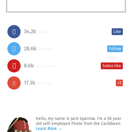
34.2k
Like
likes
28.6k
Follow
followers
8.6k
Subscribe
subscribers
17.3k
+1
followers
Hello, my name is Jack Sparrow. I'm a 50 year
old self-employed Pirate from the Caribbean.
Learn More →