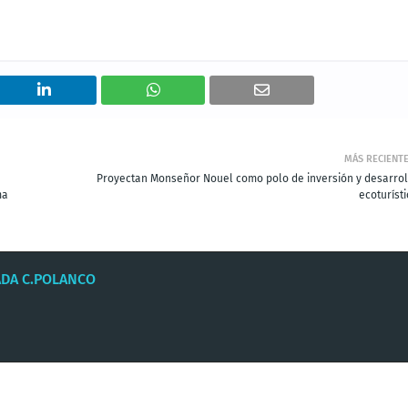
MÁS RECIENT
Proyectan Monseñor Nouel como polo de inversión y desarrol
ma
ecoturíst
ADA C.POLANCO