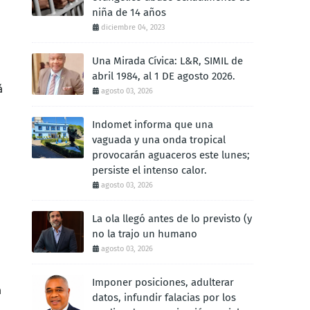
niña de 14 años
diciembre 04, 2023
Una Mirada Cívica: L&R, SIMIL de
abril 1984, al 1 DE agosto 2026.
á
agosto 03, 2026
Indomet informa que una
vaguada y una onda tropical
provocarán aguaceros este lunes;
persiste el intenso calor.
agosto 03, 2026
La ola llegó antes de lo previsto (y
no la trajo un humano
agosto 03, 2026
Imponer posiciones, adulterar
a
datos, infundir falacias por los