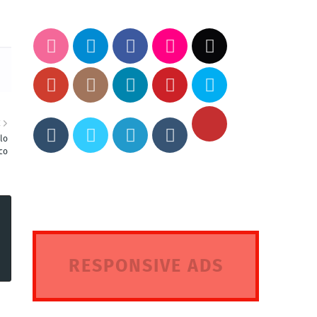
E
lo
ico
RESPONSIVE ADS
HERE