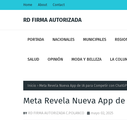
Home
About
Contact
RD FIRMA AUTORIZADA
PORTADA
NACIONALES
MUNICIPALES
REGIO
SALUD
OPINIÓN
MODA Y BELLEZA
LA COLUM
Inicio
Meta Revela Nueva App de IA para Competir con ChatGP
Meta Revela Nueva App de 
RD FIRMA AUTORIZADA C.POLANCO
mayo 02, 2025