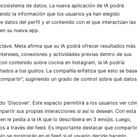
ecosistema de datos. La nueva aplicación de IA podrá
zando la información que los usuarios ya han elegido
 datos del perfil y el contenido con el que interactúan las
en su nueva app.
clave. Meta afirma que su IA podrá ofrecer resultados más
intereses, conexiones y actividades previas dentro de sus
con contenido sobre cocina en Instagram, la IA podría
stados a tus gustos. La compañía enfatiza que esto se basa
 compartir", sugiriendo un grado de control sobre qué datos
do 'Discover'. Este espacio permitirá a los usuarios ver có
partir sus propias interacciones si así lo desean. Con esta
 le pedía a la IA que lo describiera en 3 emojis. Luego,
os a través del feed. Es importante destacar que comparti
lo se mostrarán en el feed si el usuario decide hacerlo