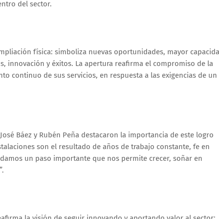
ntro del sector.
pliación física: simboliza nuevas oportunidades, mayor capacid
os, innovación y éxitos. La apertura reafirma el compromiso de la
ento continuo de sus servicios, en respuesta a las exigencias de un
, José Báez y Rubén Peña destacaron la importancia de este logro
talaciones son el resultado de años de trabajo constante, fe en
 damos un paso importante que nos permite crecer, soñar en
”.
irma la visión de seguir innovando y aportando valor al sector: