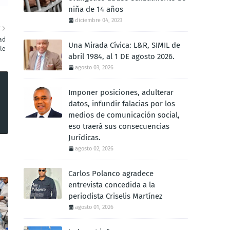
niña de 14 años
diciembre 04, 2023
E
ad
Una Mirada Cívica: L&R, SIMIL de
le
abril 1984, al 1 DE agosto 2026.
agosto 03, 2026
Imponer posiciones, adulterar
datos, infundir falacias por los
medios de comunicación social,
eso traerá sus consecuencias
Jurídicas.
agosto 02, 2026
Carlos Polanco agradece
entrevista concedida a la
periodista Criselis Martínez
agosto 01, 2026