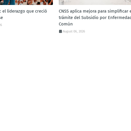
: el liderazgo que creció
CNSS aplica mejora para simplificar e
se
trámite del Subsidio por Enfermeda
Común
26
August 06, 2026