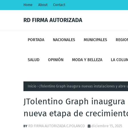
Home
About
Contact
RD FIRMA AUTORIZADA
PORTADA
NACIONALES
MUNICIPALES
REGIO
SALUD
OPINIÓN
MODA Y BELLEZA
LA COLUM
Inicio
JTolentino Graph inaugura nuevas instalaciones y abre
JTolentino Graph inaugura 
nueva etapa de crecimient
RD FIRMA AUTORIZADA C.POLANCO
diciembre 15, 2025