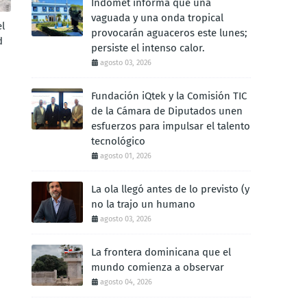
Indomet informa que una
vaguada y una onda tropical
l
provocarán aguaceros este lunes;
d
persiste el intenso calor.
agosto 03, 2026
Fundación iQtek y la Comisión TIC
de la Cámara de Diputados unen
esfuerzos para impulsar el talento
tecnológico
agosto 01, 2026
La ola llegó antes de lo previsto (y
no la trajo un humano
agosto 03, 2026
La frontera dominicana que el
mundo comienza a observar
agosto 04, 2026