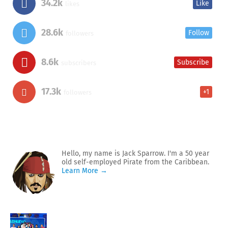
34.2k
Like
likes
28.6k
Follow
followers
8.6k
Subscribe
subscribers
17.3k
+1
followers
Hello, my name is Jack Sparrow. I'm a 50 year
old self-employed Pirate from the Caribbean.
Learn More →