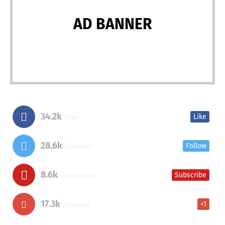
AD BANNER
34.2k
Like
likes
28.6k
Follow
followers
8.6k
Subscribe
subscribers
17.3k
+1
followers