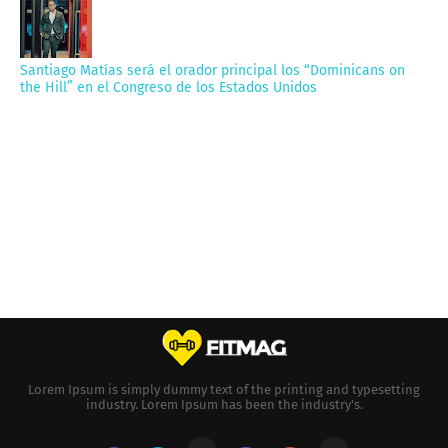
Santiago Matías será el orador principal los “Dominicans on
the Hill” en el Congreso de los Estados Unidos
Lorem Ipsum is simply dummy text of the printing and typesetting
industry. Lorem Ipsum has been the industry's.