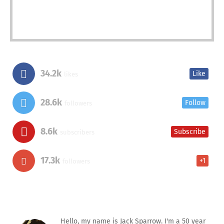
34.2k
Like
likes
28.6k
Follow
followers
8.6k
Subscribe
subscribers
17.3k
+1
followers
Hello, my name is Jack Sparrow. I'm a 50 year