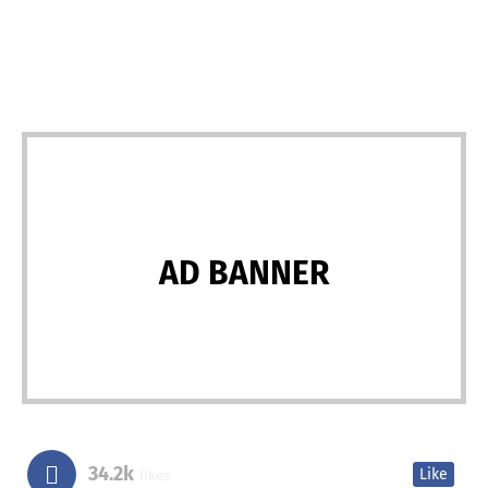
AD BANNER
34.2k
Like
likes