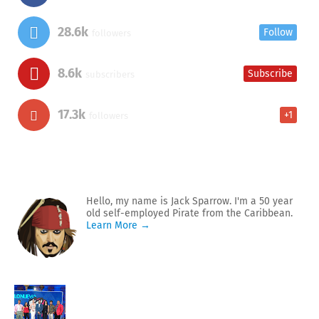
28.6k
Follow
followers
8.6k
Subscribe
subscribers
17.3k
+1
followers
Hello, my name is Jack Sparrow. I'm a 50 year
old self-employed Pirate from the Caribbean.
Learn More →