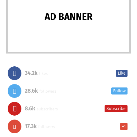
AD BANNER
34.2k
Like
likes
28.6k
Follow
followers
8.6k
Subscribe
subscribers
17.3k
+1
followers