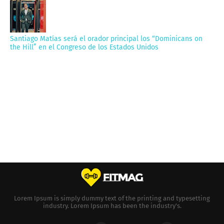
Santiago Matías será el orador principal los “Dominicans on
the Hill” en el Congreso de los Estados Unidos
Lorem Ipsum is simply dummy text of the printing and typesetting
industry. Lorem Ipsum has been the industry's.