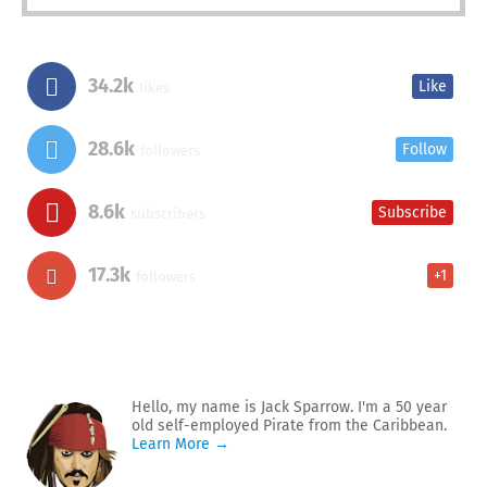
34.2k
Like
likes
28.6k
Follow
followers
8.6k
Subscribe
subscribers
17.3k
+1
followers
Hello, my name is Jack Sparrow. I'm a 50 year
old self-employed Pirate from the Caribbean.
Learn More →