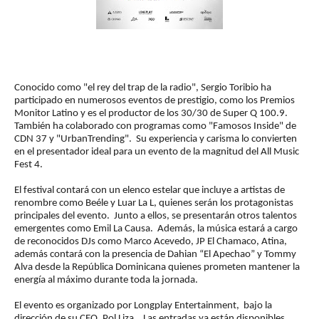
Conocido como "el rey del trap de la radio", Sergio Toribio ha
participado en numerosos eventos de prestigio, como los Premios
Monitor Latino y es el productor de los 30/30 de Super Q 100.9.
También ha colaborado con programas como "Famosos Inside" de
CDN 37 y "UrbanTrending". Su experiencia y carisma lo convierten
en el presentador ideal para un evento de la magnitud del All Music
Fest 4.
El festival contará con un elenco estelar que incluye a artistas de
renombre como Beéle y Luar La L, quienes serán los protagonistas
principales del evento. Junto a ellos, se presentarán otros talentos
emergentes como Emil La Causa. Además, la música estará a cargo
de reconocidos DJs como Marco Acevedo, JP El Chamaco, Atina,
además contará con la presencia de Dahian “El Apechao” y Tommy
Alva desde la República Dominicana quienes prometen mantener la
energía al máximo durante toda la jornada.
El evento es organizado por Longplay Entertainment, bajo la
dirección de su CEO, Pol Liza. Las entradas ya están disponibles