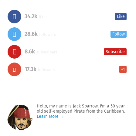
34.2k
Like
likes
28.6k
Follow
followers
8.6k
Subscribe
subscribers
17.3k
+1
followers
Hello, my name is Jack Sparrow. I'm a 50 year
old self-employed Pirate from the Caribbean.
Learn More →