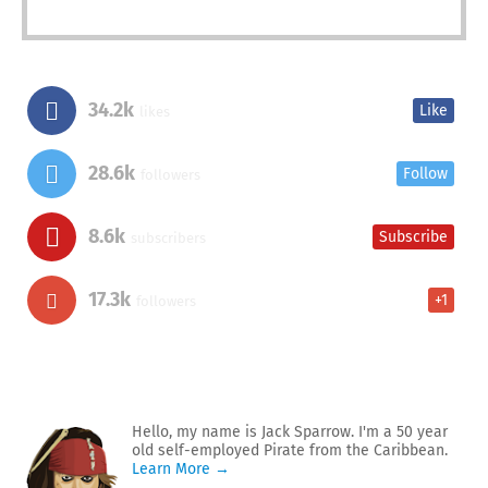
34.2k
Like
likes
28.6k
Follow
followers
8.6k
Subscribe
subscribers
17.3k
+1
followers
Hello, my name is Jack Sparrow. I'm a 50 year
old self-employed Pirate from the Caribbean.
Learn More →