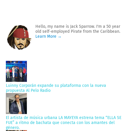
Hello, my name is Jack Sparrow. I'm a 50 year
old self-employed Pirate from the Caribbean.
Learn More →
Luinny Corporán expande su plataforma con la nueva
propuesta Al Pelo Radio
El artista de música urbana LA MAYEYA estrena tema “ELLA SE
FUE” a ritmo de bachata que conecta con los amantes del
género.