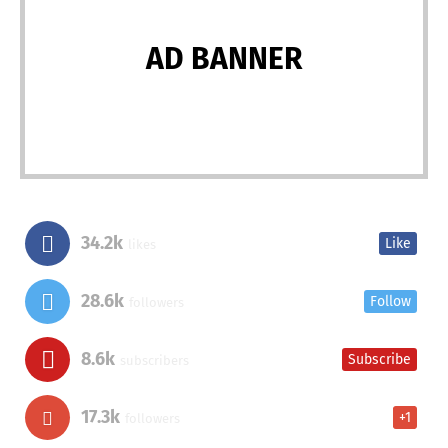
AD BANNER
34.2k
Like
likes
28.6k
Follow
followers
8.6k
Subscribe
subscribers
17.3k
+1
followers