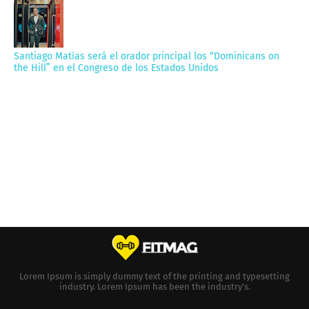
Santiago Matías será el orador principal los “Dominicans on
the Hill” en el Congreso de los Estados Unidos
Lorem Ipsum is simply dummy text of the printing and typesetting
industry. Lorem Ipsum has been the industry's.